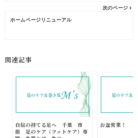
ナ
次のページ
ビ
ホームページリニューアル
ゲ
ー
シ
関連記事
ョ
ン
自信の持てる足へ 千葉 市
お盆営業！
原 足のケア（フットケア）専