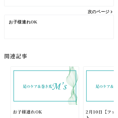
ナ
次のページ
ビ
お子様連れOK
ゲ
ー
シ
関連記事
ョ
ン
お子様連れOK
2月10日【フ
ト