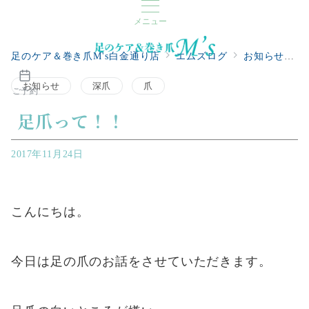
メニュー
足のケア＆巻き爪M's白金通り店
エムズログ
お知らせ
お知らせ
深爪
爪
ご予約
足爪って！！
2017年11月24日
こんにちは。
今日は足の爪のお話をさせていただきます。