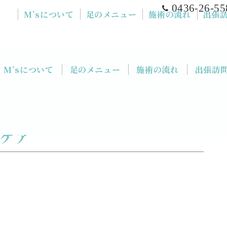
0436-26-55
M’sについて
足のメニュー
施術の流れ
出張
M’sについて
足のメニュー
施術の流れ
出張訪
質ケア
魚の目ケア 千葉 市原 足のケア
のケア