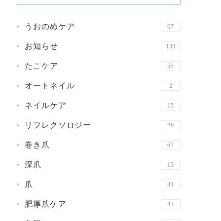
うおのめケア
67
お知らせ
133
たこケア
55
オートネイル
2
ネイルケア
15
リフレクソロジー
29
巻き爪
67
深爪
13
爪
31
肥厚爪ケア
43