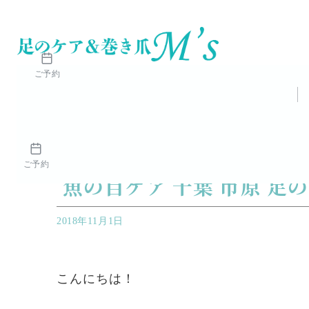
ご予約
足のケア＆巻き爪M's白金通り店
エムズログ
角
角質ケア
ご予約
魚の目ケア 千葉 市原 足
2018年11月1日
こんにちは！