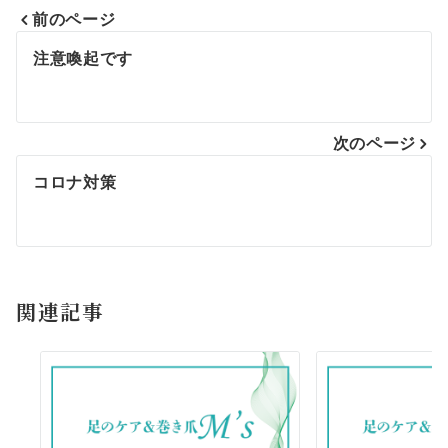
前のページ
投
注意喚起です
稿
ナ
次のページ
ビ
コロナ対策
ゲ
ー
シ
関連記事
ョ
ン