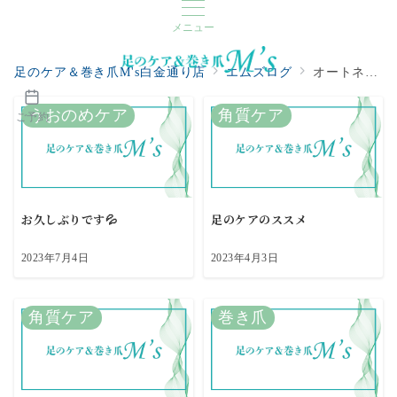
メニュー
足のケア＆巻き爪M's白金通り店
エムズログ
オートネイル
うおのめケア
角質ケア
ご予約
お久しぶりです💦
足のケアのススメ
2023年7月4日
2023年4月3日
角質ケア
巻き爪