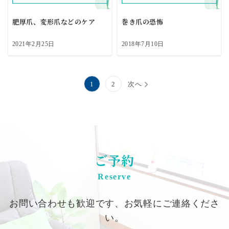
肥厚爪、変形爪などのケア
巻き爪の恐怖
2021年2月25日
2018年7月10日
投
1
2
次へ
稿
の
ペ
ご予約
ー
Reserve
ジ
送
お問い合わせも歓迎です、お気軽にご連絡くださ
り
い。