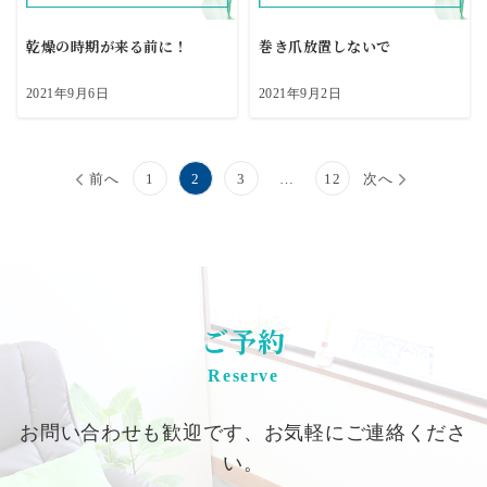
乾燥の時期が来る前に！
巻き爪放置しないで
2021年9月6日
2021年9月2日
投
前へ
1
2
3
…
12
次へ
稿
の
ペ
ご予約
ー
Reserve
ジ
送
お問い合わせも歓迎です、お気軽にご連絡くださ
り
い。