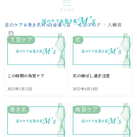
メニュー
足のケア＆巻き爪M's白金通り店
エムズログ
八幡宿
角質ケア
爪
ご予約
この時期の角質ケア
爪の伸ばし過ぎ注意
2022年5月22日
2022年4月14日
巻き爪
角質ケア