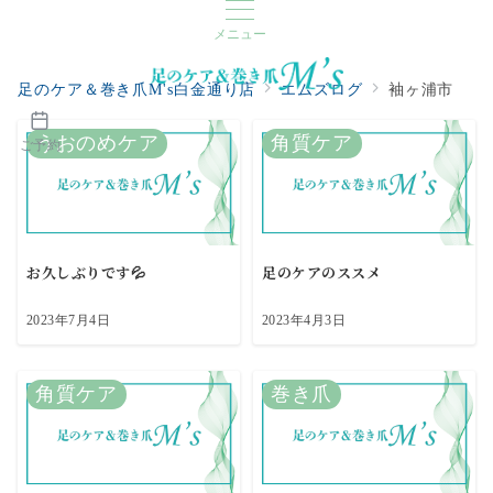
メニュー
足のケア＆巻き爪M's白金通り店
エムズログ
袖ヶ浦市
うおのめケア
角質ケア
ご予約
お久しぶりです💦
足のケアのススメ
2023年7月4日
2023年4月3日
角質ケア
巻き爪