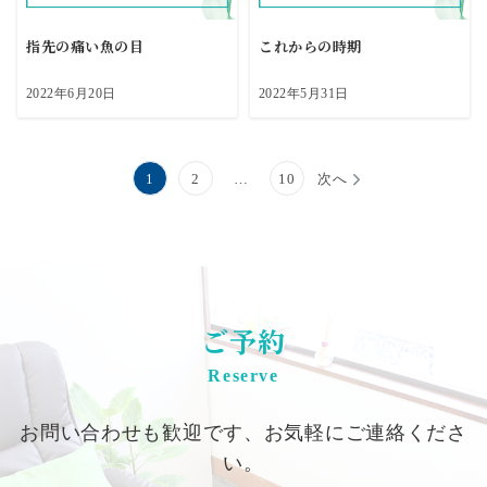
指先の痛い魚の目
これからの時期
2022年6月20日
2022年5月31日
投
1
2
…
10
次へ
稿
の
ペ
ご予約
ー
Reserve
ジ
送
お問い合わせも歓迎です、お気軽にご連絡くださ
り
い。